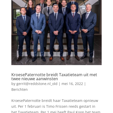
KroesePaternotte breidt Taxatieteam uit met
twee nieuwe aanwinsten
by
gerrit@reddstone.nl_old
|
mei 16, 2022
|
Berichten
KroesePaternotte breidt haar Taxatieteam opnieuw
uit. Per 1 februari is Timo Frissen reeds gestart in
het Taxatieteam. Per 1 mei heeft Paul Koop het team