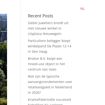
NL
EN
App
Nieuws
Contact
Werken bij
Recent Posts
Siebel Juweliers breidt uit
met nieuwe winkel in
cityplaza Nieuwegein
Particuliere belegger koopt
winkelpand De Plaats 12-14
in Den Haag
Brixton B.V. koopt een
mixed-use object in het
centrum van Goes
Wat zijn de typische
aanvangsrendementen voor
retailvastgoed in Nederland
in 2026?
KroesePaternotte succesvol
betrokken bij aankoop