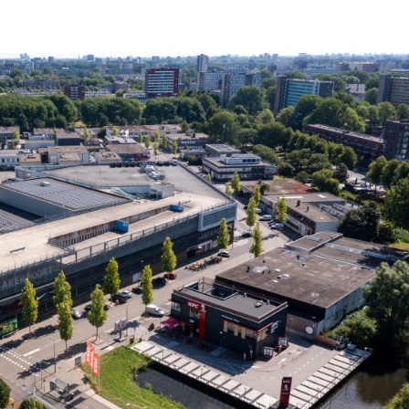
r ons
Team
Diensten
Aanbod
Projecten