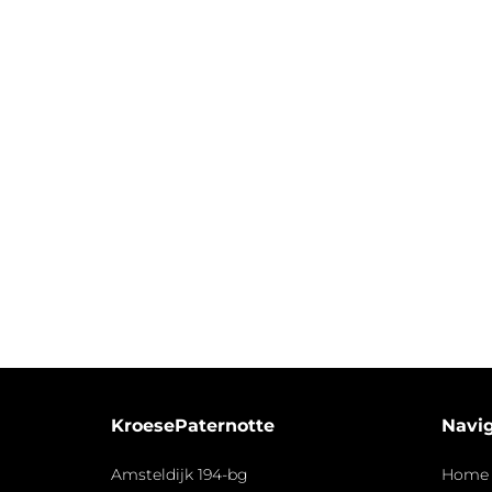
KroesePaternotte
Navig
Amsteldijk 194-bg
Home