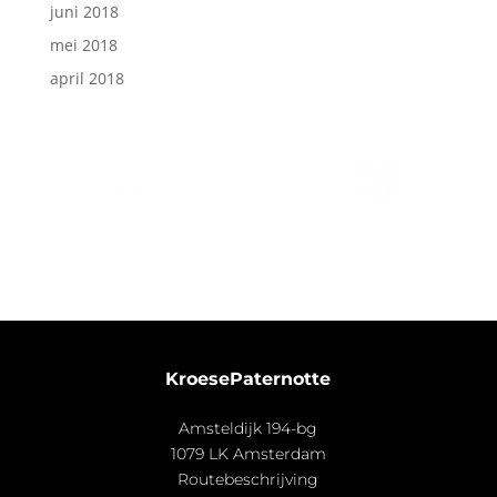
juni 2018
mei 2018
april 2018
KroesePaternotte
Amsteldijk 194-bg
1079 LK Amsterdam
Routebeschrijving