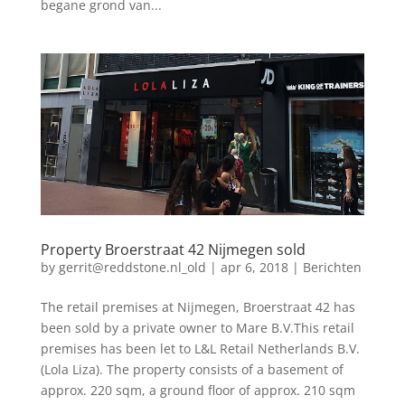
begane grond van...
Property Broerstraat 42 Nijmegen sold
by
gerrit@reddstone.nl_old
|
apr 6, 2018
|
Berichten
The retail premises at Nijmegen, Broerstraat 42 has
been sold by a private owner to Mare B.V.This retail
premises has been let to L&L Retail Netherlands B.V.
(Lola Liza). The property consists of a basement of
approx. 220 sqm, a ground floor of approx. 210 sqm