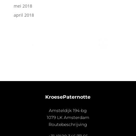
mei 2018
april 2018
KroesePaternotte
Amsteldijk 194-bg
1079 LK Amsterdam
Routebeschrijving