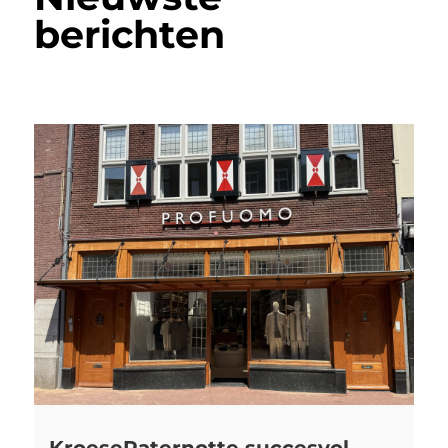
berichten
KroesePaternotte succesvol