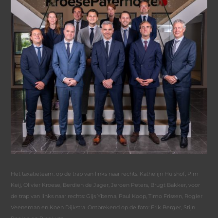
Het taxatieteam: op de trap van links naar rechts: Kathelijn Hulshof, Pim
Keij, Olivier Kroese, Berdien de Jager, Jeroen Peters, Brugt Bakker, voor
de trap van links naar rechts: Gijs Ybema, Paul Koop, Timo Frissen, Rogier
Veeneman en Koen Dijkstra. Ontbrekend op de foto: Erik Berger, Stijn