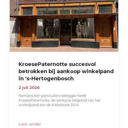
KroesePaternotte succesvol
betrokken bij aankoop winkelpand
in ‘s-Hertogenbosch
2 juli 2026
Namens een particuliere belegger heeft
KroesePaternotte. de aankoop begeleid van het
winkelpand aan de Kerkstraat 24 in
Lees verder