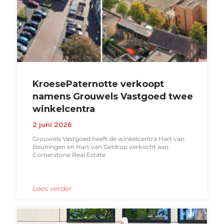
KroesePaternotte verkoopt
namens Grouwels Vastgoed twee
winkelcentra
2 juni 2026
Grouwels Vastgoed heeft de winkelcentra Hart van
Beuningen en Hart van Geldrop verkocht aan
Cornerstone Real Estate
Lees verder