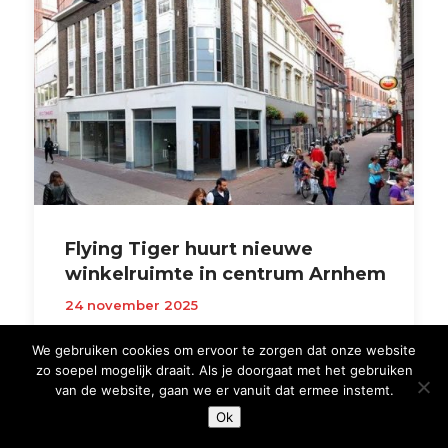
Flying Tiger huurt nieuwe
winkelruimte in centrum Arnhem
24 november 2025
De Deense winkelketen Flying Tiger Copenhagen heeft
een langjarige huurovereenkomst getekend voor een
We gebruiken cookies om ervoor te zorgen dat onze website
nieuwe locatie in het
zo soepel mogelijk draait. Als je doorgaat met het gebruiken
van de website, gaan we er vanuit dat ermee instemt.
Ok
Lees verder