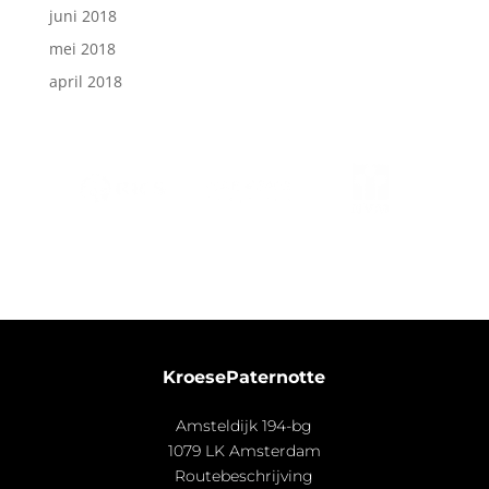
juni 2018
mei 2018
april 2018
KroesePaternotte
Amsteldijk 194-bg
1079 LK Amsterdam
Routebeschrijving