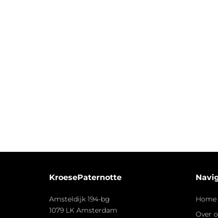
KroesePaternotte
Navig
Amsteldijk 194-bg
Home
1079 LK Amsterdam
Over 