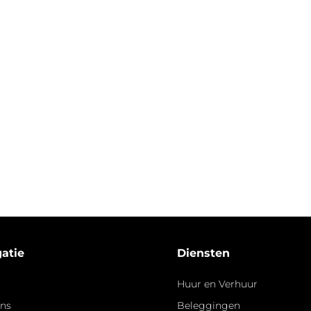
atie
Diensten
Huur en Verhuur
ons
Beleggingen