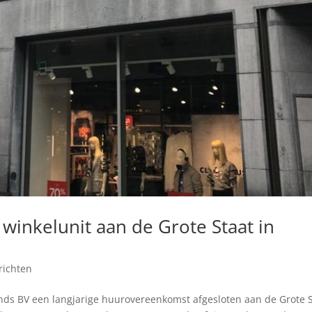
winkelunit aan de Grote Staat in
richten
ds BV een langjarige huurovereenkomst afgesloten aan de Grote S