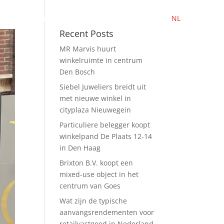
NL
EN
App
Nieuws
Contact
Werken bij
Recent Posts
MR Marvis huurt
winkelruimte in centrum
Den Bosch
Siebel Juweliers breidt uit
met nieuwe winkel in
cityplaza Nieuwegein
Particuliere belegger koopt
winkelpand De Plaats 12-14
in Den Haag
Brixton B.V. koopt een
mixed-use object in het
centrum van Goes
Wat zijn de typische
aanvangsrendementen voor
retailvastgoed in Nederland