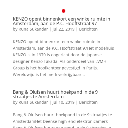
KENZO opent binnenkort een winkelruimte in
Amsterdam, aan de P.C. Hooftstraat 97
by
Runa Sukandar
|
jul 22, 2019
|
Berichten
KENZO opent binnenkort een winkelruimte in
Amsterdam, aan de P.C. Hooftstraat 97Het modehuis
KENZO Is in 1970 is opgericht door de Japanse
designer Kenzo Takada. Als onderdeel van LVMH
Group is het hoofkantoor gevestigd in Parijs.
Wereldwijd is het merk verkrijgbaar...
Bang & Olufsen huurt hoekpand in de 9
straatjes te Amsterdam
by
Runa Sukandar
|
jul 10, 2019
|
Berichten
Bang & Olufsen huurt hoekpand in de 9 straatjes te
AmsterdamHet Deense high-end elektronicamerk
Bang & Olufsen huurt een pand in de 9 straatjes in