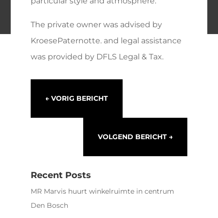
particular style and atmosphere.
The private owner was advised by
KroesePaternotte. and legal assistance
was provided by DFLS Legal & Tax.
←
VORIG BERICHT
VOLGEND BERICHT
→
Recent Posts
MR Marvis huurt winkelruimte in centrum
Den Bosch