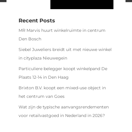
Recent Posts
MR Marvis huurt winkelruimte in centrum
Den Bosch
Siebel Juweliers breidt uit met nieuwe winkel
in cityplaza Nieuwegein
Particuliere belegger koopt winkelpand De
Plaats 12-14 in Den Haag
Brixton B.V. koopt een mixed-use object in
het centrum van Goes
Wat zijn de typische aanvangsrendementen
voor retailvastgoed in Nederland in 2026?