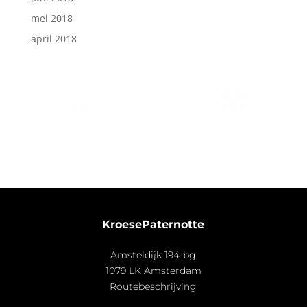
mei 2018
april 2018
KroesePaternotte
Amsteldijk 194-bg
1079 LK Amsterdam
Routebeschrijving