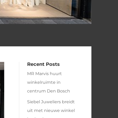
Recent Posts
MR Marvis huurt
winkelruimte in
centrum Den Bosch
Siebel Juweliers breidt
uit met nieuwe winkel