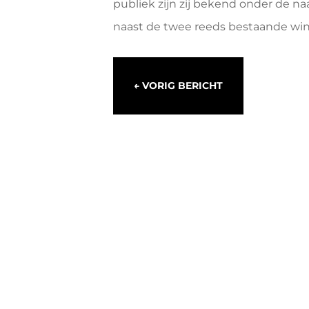
publiek zijn zij bekend onder de n
naast de twee reeds bestaande wi
←
VORIG BERICHT