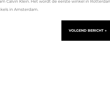
aam Calvin Klein. Het wordt de eerste winkel in Rotterda
nkels in Amsterdam.
VOLGEND BERICHT
→