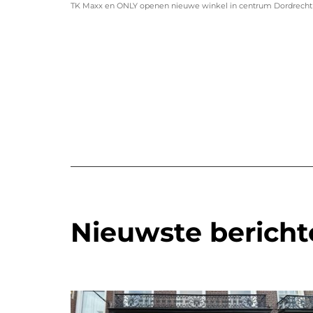
TK Maxx en ONLY openen nieuwe winkel in centrum Dordrecht
Nieuwste bericht