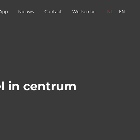
NL
EN
App
Nieuws
Contact
Werken bij
l in centrum