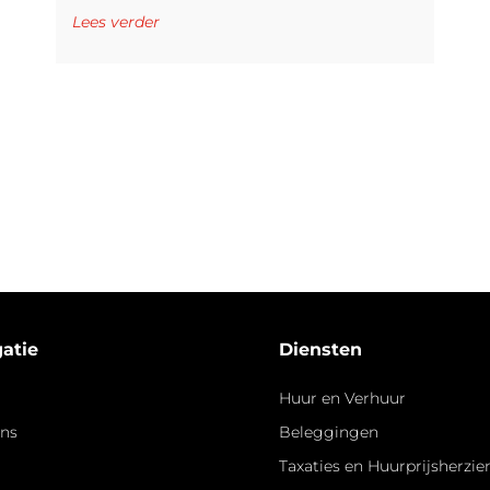
Lees verder
atie
Diensten
Huur en Verhuur
ons
Beleggingen
Taxaties en Huurprijsherzi