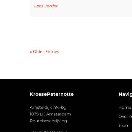
Lees verder
« Older Entries
KroesePaternotte
Navig
Amsteldijk 194-bg
Home
1079 LK Amsterdam
Over 
Routebeschrijving
Team