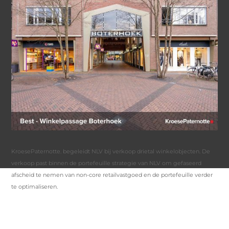
KroesePaternotte. begeleidt NLV bij verkoop drietal winkelobjecten. De
verkoop past binnen de portefeuille strategie van NLV om gefaseerd
afscheid te nemen van non-core retailvastgoed en de portefeuille verder
te optimaliseren.