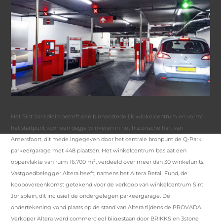
Het Sint Jorisplein betreft een binnenstedelijk winkelcentrum en vormt
het startpunt voor een dagje winkelen in het historische hart van
Amersfoort, dit mede ingegeven door het centrale bronpunt de Q-Park
parkeergarage met 448 plaatsen. Het winkelcentrum beslaat een
oppervlakte van ruim 16.700 m², verdeeld over meer dan 30 winkelunits.
Vastgoedbelegger Altera heeft, namens het Altera Retail Fund, de
koopovereenkomst getekend voor de verkoop van winkelcentrum Sint
Jorisplein, dit inclusief de ondergelegen parkeergarage. De
ondertekening vond plaats op de stand van Altera tijdens de PROVADA.
Verkoper Altera werd commercieel bijgestaan door BRIKKS en 3stone