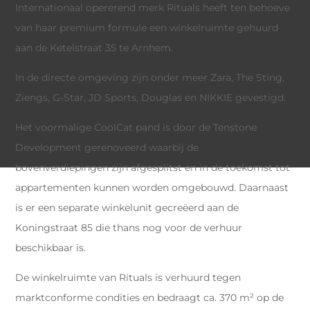
Internationaal opererend merk Rituals heeft ten behoeve
van haar premium formule een winkelruimte gehuurd
aan de Ketelstraat 35 te Arnhem.
In de directe omgeving zijn onder meer Zara, The Sting,
Ziengs, G-Star, JD Sports, Douglas en NIKKIE gevestigd.
Het voormalige CoolCat pand is door de Tenstone
Development gerenoveerd waarbij de
bovenverdiepingen zijn afgesplitst en in de toekomst tot
appartementen kunnen worden omgebouwd. Daarnaast
is er een separate winkelunit gecreëerd aan de
Koningstraat 85 die thans nog voor de verhuur
beschikbaar is.
De winkelruimte van Rituals is verhuurd tegen
marktconforme condities en bedraagt ca. 370 m² op de