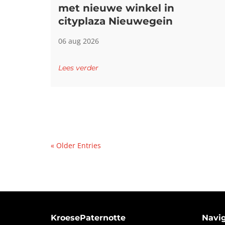
met nieuwe winkel in
cityplaza Nieuwegein
06 aug 2026
Lees verder
« Older Entries
KroesePaternotte
Navig