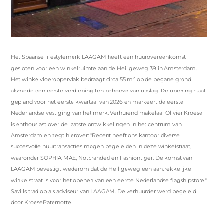
Het Spaanse lifestylemerk LAAGAM heeft een huurovereenkomst
gesloten voor een winkelruimte aan de Heiligeweg 39 in Amsterdam.
Het winkelvloeroppervlak bedraagt circa 55 m² op de begane grond
alsmede een eerste verdieping ten behoeve van opslag. De opening staat
gepland voor het eerste kwartaal van 2026 en markeert de eerste
Nederlandse vestiging van het merk. Verhurend makelaar Olivier Kroese
is enthousiast over de laatste ontwikkelingen in het centrum van
Amsterdam en zegt hierover: "Recent heeft ons kantoor diverse
succesvolle huurtransacties mogen begeleiden in deze winkelstraat,
waaronder SOPHIA MAE, Notbranded en Fashiontiger. De komst van
LAAGAM bevestigt wederom dat de Heiligeweg een aantrekkelijke
winkelstraat is voor het openen van een eerste Nederlandse flagshipstore."
Savills trad op als adviseur van LAAGAM. De verhuurder werd begeleid
door KroesePaternotte.