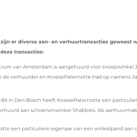
zijn er diverse aan- en verhuurtransacties geweest 
deze transacties:
entrum van Amsterdam is aangehuurd voor snoepwinkel J
 de verhuurder en KroesePaternotte trad op namens J
-89 in Den Bosch heeft KroesePaternotte een particulie
 verhuurd aan schoenenwinkel Shabbies. Als aanhuurmake
tte een particuliere eigenaar van een winkelpand aan de