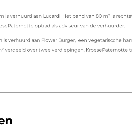
m is verhuurd aan Lucardi. Het pand van 80 m
² is rech
roesePaternotte optrad als adviseur van de verhuurder.
 is verhuurd aan Flower Burger, een vegetariscche hamb
m
² verdeeld over twee verdiepingen. KroesePaternotte tr
en