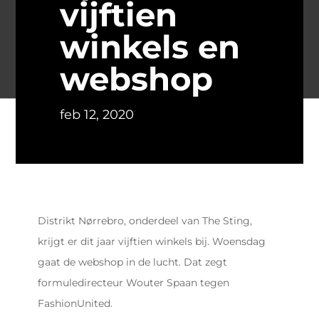
vijftien
winkels en
webshop
feb 12, 2020
Distrikt Nørrebro, onderdeel van The Sting,
krijgt er dit jaar vijftien winkels bij. Woensdag
gaat de webshop in de lucht. Dat zegt
formuledirecteur Wouter Spaan tegen
FashionUnited.