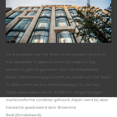
De drie panden aan het Rokin in Amsterdam die tot en
met december in gebruik waren bij Hudson’s Bay,
worden in gebruik genomen door het betaalbedrijf
Adyen. Deze fintechgigant heeft de panden aan het Rokin
21, Rokin 49 en de Sint Pietershalsteeg 3-5, met een
totale oppervlakte van ca. 16.000 m2, langjarig tegen
marktconforme condities gehuurd. Adyen werd bij deze
transactie geadviseerd door Broersma
Bedrijfsmakelaardij.