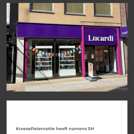
KroesePaternotte heeft namens SH