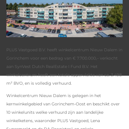
PLUS Vastgoed B.V. heeft winkelcentrum Nieuw Dalem in
Gorinchem voor een bedrag van € 7.700.000,– verkocht
aan SynVest Dutch RealEstate I Fund B.V. Het
winkelcentrum heeft een totale oppervlakte van ca. 3.498
m² BVO, en is volledig verhuurd.
Winkelcentrum Nieuw Dalem is gelegen in het
kernwinkelgebied van Gorinchem-Oost en beschikt over
10 winkelunits welke verhuurd zijn aan landelijke
winkelketens, waaronder PLUS Vastgoed, Lena
Supermarkt en de DA Drogisterij en enkele