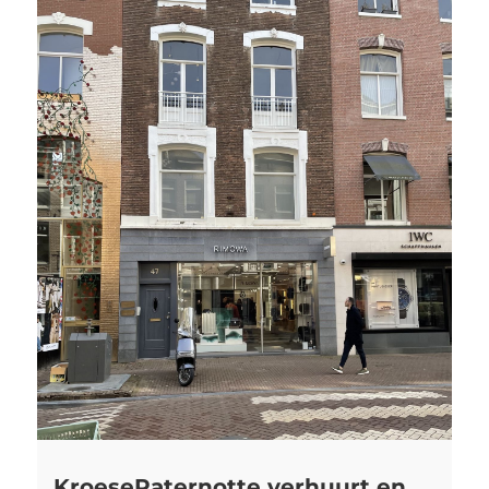
KroesePaternotte verhuurt en