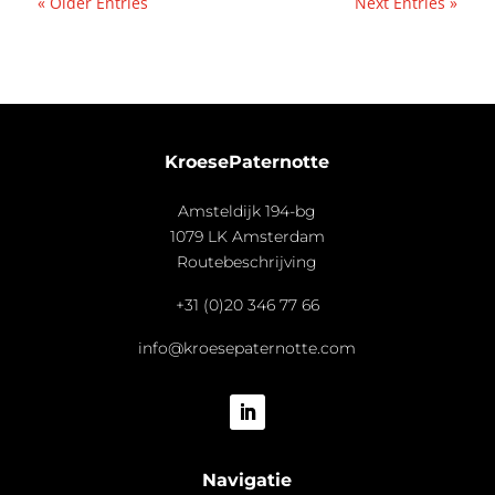
« Older Entries
Next Entries »
KroesePaternotte
Amsteldijk 194-bg
1079 LK Amsterdam
Routebeschrijving
+31 (0)20 346 77 66
info@kroesepaternotte.com
Navigatie