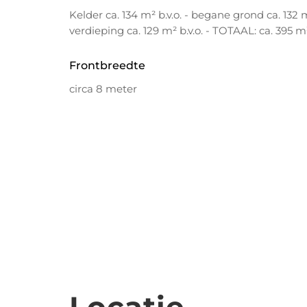
Kelder ca. 134 m² b.v.o. - begane grond ca. 132 m²
verdieping ca. 129 m² b.v.o. - TOTAAL: ca. 395 m²
Frontbreedte
circa 8 meter
Locatie