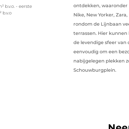
ontdekken, waaronder 
 b.v.o. - eerste
 b.v.o
Nike, New Yorker, Zara,
rondom de Lijnbaan veel
terrassen. Hier kunnen
de levendige sfeer van d
eenvoudig om een bezo
nabijgelegen plekken z
Schouwburgplein.
Nee