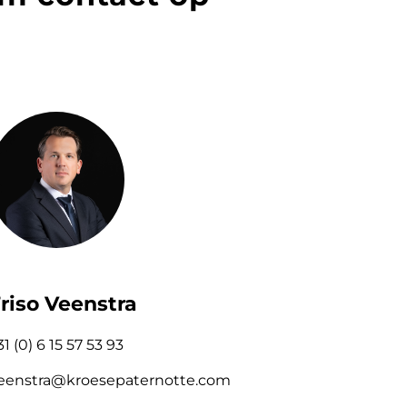
riso Veenstra
31 (0) 6 15 57 53 93
eenstra@kroesepaternotte.com