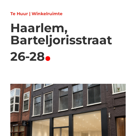
Te Huur | Winkelruimte
Haarlem,
Barteljorisstraat
.
26-28