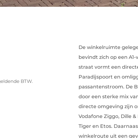
De winkelruimte geleg
bevindt zich op een A1-
straat vormt een direc
Paradijspoort en omli
 geldende BTW.
passantenstroom. De B
door een sterke mix van 
directe omgeving zijn 
Vodafone Ziggo, Dille & 
Tiger en Etos. Daarnaa
winkelroute uit een ge