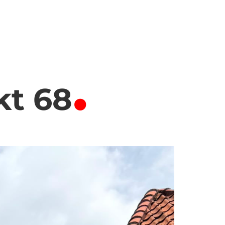
.
kt 68