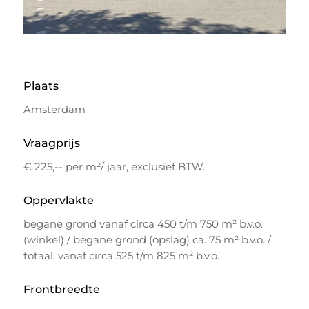
Plaats
Amsterdam
Vraagprijs
€ 225,-- per m²/ jaar, exclusief BTW.
Oppervlakte
begane grond vanaf circa 450 t/m 750 m² b.v.o.
(winkel) / begane grond (opslag) ca. 75 m² b.v.o. /
totaal: vanaf circa 525 t/m 825 m² b.v.o.
Frontbreedte