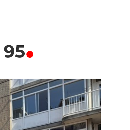
.
 95