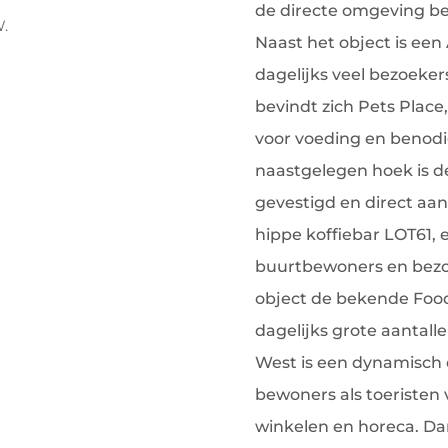
de directe omgeving be
W.
Naast het object is een
dagelijks veel bezoeker
bevindt zich Pets Plac
voor voeding en benod
naastgelegen hoek is d
gevestigd en direct aan
hippe koffiebar LOT61,
buurtbewoners en bezo
object de bekende Foo
dagelijks grote aantal
West is een dynamisch e
bewoners als toeriste
winkelen en horeca. Da