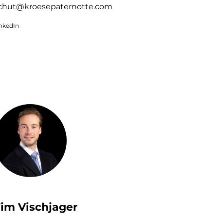
chut@kroesepaternotte.com
inkedIn
im Vischjager