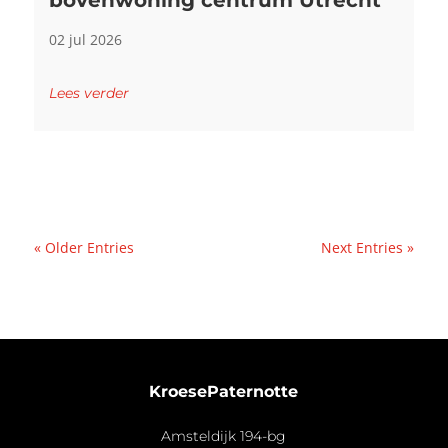
bovenwoning centrum Utrecht
02 jul 2026
Lees verder
« Older Entries
Next Entries »
KroesePaternotte
Amsteldijk 194-bg