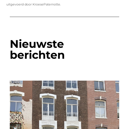
uitgevoerd door KroesePaternotte.
Nieuwste
berichten