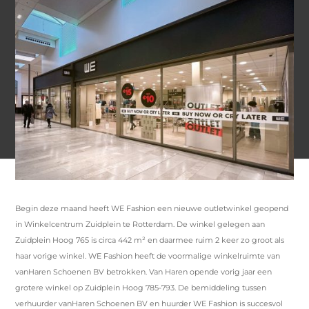
Begin deze maand heeft WE Fashion een nieuwe outletwinkel geopend
in Winkelcentrum Zuidplein te Rotterdam. De winkel gelegen aan
Zuidplein Hoog 765 is circa 442 m² en daarmee ruim 2 keer zo groot als
haar vorige winkel. WE Fashion heeft de voormalige winkelruimte van
vanHaren Schoenen BV betrokken. Van Haren opende vorig jaar een
grotere winkel op Zuidplein Hoog 785-793. De bemiddeling tussen
verhuurder vanHaren Schoenen BV en huurder WE Fashion is succesvol