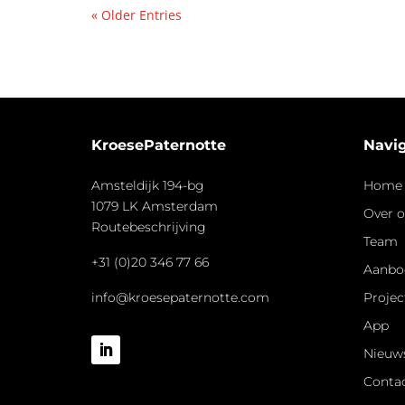
« Older Entries
KroesePaternotte
Navig
Amsteldijk 194-bg
Home
1079 LK Amsterdam
Over 
Routebeschrijving
Team
+31 (0)20 346 77 66
Aanbo
info@kroesepaternotte.com
Projec
App
Nieuw
Conta