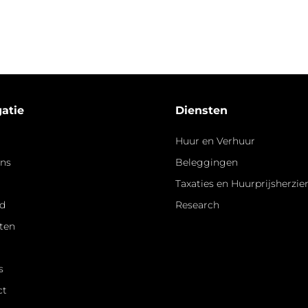
atie
Diensten
Huur en Verhuur
ons
Beleggingen
Taxaties en Huurprijsherzi
d
Research
ten
s
ct