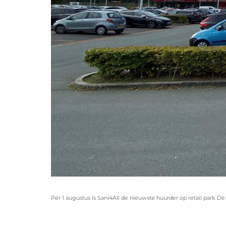
Per 1 augustus is Sani4All de nieuwste huurder op retail park 