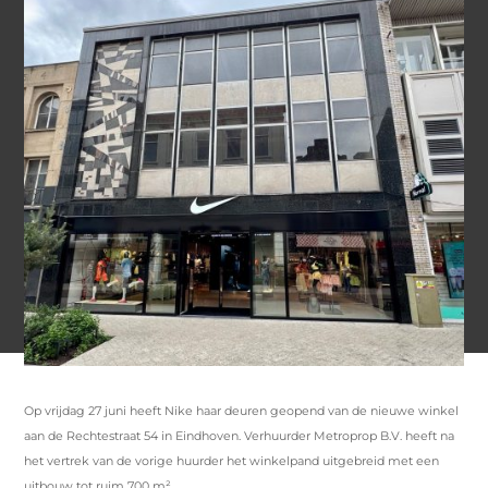
Op vrijdag 27 juni heeft Nike haar deuren geopend van de nieuwe winkel
aan de Rechtestraat 54 in Eindhoven. Verhuurder Metroprop B.V. heeft na
het vertrek van de vorige huurder het winkelpand uitgebreid met een
uitbouw tot ruim 700 m².