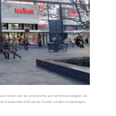
er New Yorker voor de winkelruimte aan het Binnenwegplein 25–
tel op 15 september 2025 aan de huurder worden overgedragen.