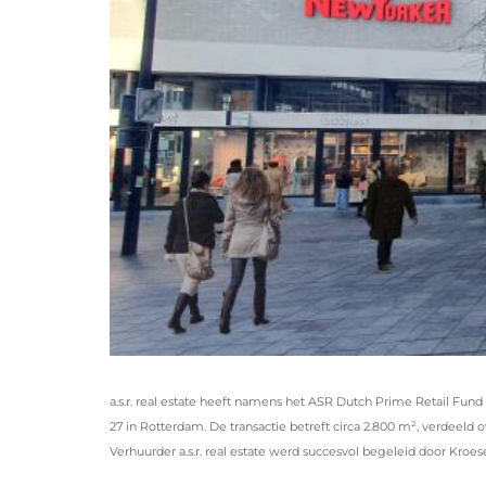
a.s.r. real estate heeft namens het ASR Dutch Prime Retail Fu
27 in Rotterdam. De transactie betreft circa 2.800 m², verdeel
Verhuurder a.s.r. real estate werd succesvol begeleid door Kroes