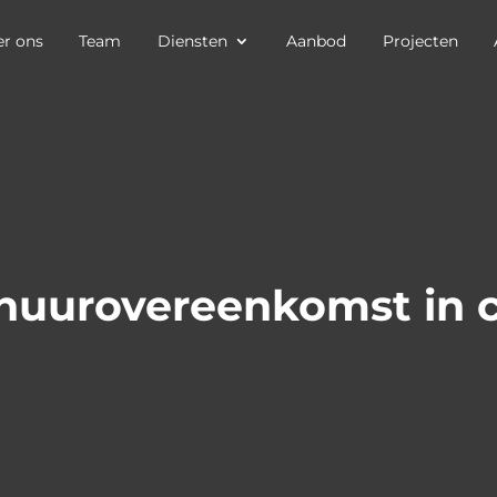
r ons
Team
Diensten
Aanbod
Projecten
 huurovereenkomst in