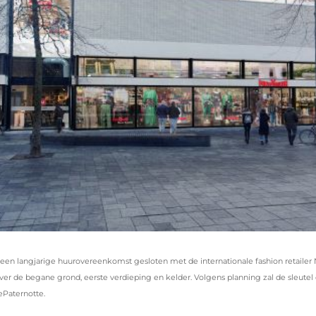
nd een langjarige huurovereenkomst gesloten met de internationale fashion retail
d over de begane grond, eerste verdieping en kelder. Volgens planning zal de sleu
ePaternotte.