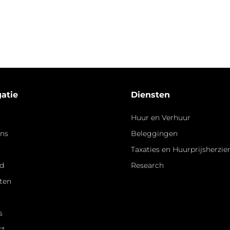
atie
Diensten
Huur en Verhuur
ons
Beleggingen
Taxaties en Huurprijsherzi
d
Research
ten
s
ct