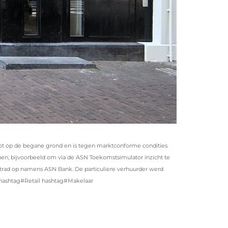
oot op de begane grond en is tegen marktconforme condities
pen, bijvoorbeeld om via de ASN Toekomstsimulator inzicht te
e trad op namens ASN Bank. De particuliere verhuurder werd
ashtag#Retail hashtag#Makelaar