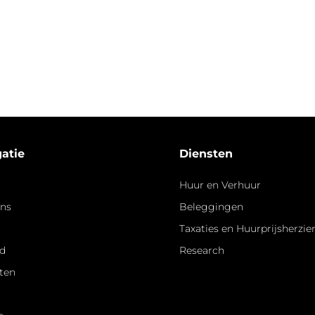
atie
Diensten
Huur en Verhuur
ons
Beleggingen
Taxaties en Huurprijsherzi
d
Research
ten