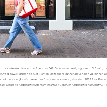
um van Amsterdam aan de Spuistraat 168. De nieuwe vestiging is ruim 310 m² gr
n voor zowel klanten als niet-klanten. Bezoekers kunnen bovendien vrij binnenlo
re ook persoonlijke afspraken met financieel adviseurs gehouden. FEST Real Estat
roesePaternotte hashtag#Amsterdam hashtag#Centrum hashtag#A1 hashtag#ASN h