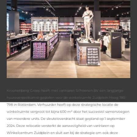
Kroonenberg Groep heeft met vanHaren Schoenen BV een langjarige
huurovereenkomst gesloten voor de winkelruimte Zuidplein Hoog 785-
798 in Rotterdam. Verhuurder heeft op deze strategische locatie de
winkelruimte vergroot tot bijna 600 m² door het succesvol samenvoegen
van meerdere units. De sleuteloverdracht staat gepland op 1 september
2024. Deze relocatie versterkt de aanwezigheid van vanHaren op
Winkelcentrum Zuidplein en sluit aan bij de strategie om ook deze