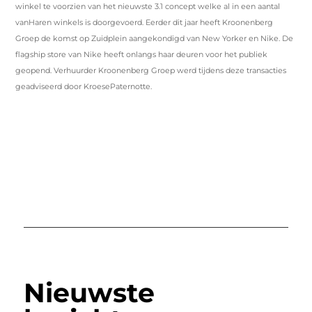
winkel te voorzien van het nieuwste 3.1 concept welke al in een aantal
vanHaren winkels is doorgevoerd. Eerder dit jaar heeft Kroonenberg
Groep de komst op Zuidplein aangekondigd van New Yorker en Nike. De
flagship store van Nike heeft onlangs haar deuren voor het publiek
geopend. Verhuurder Kroonenberg Groep werd tijdens deze transacties
geadviseerd door KroesePaternotte.
Nieuwste